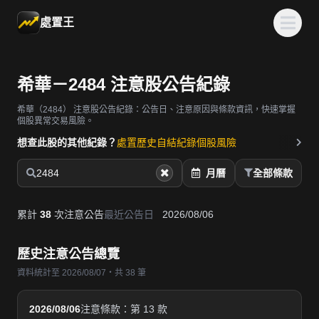
處置王
希華－2484 注意股公告紀錄
希華（2484）
注意股公告紀錄：公告日、注意原因與條款資訊，快速掌握
個股異常交易風險。
想查此股的其他紀錄？
處置歷史
自結紀錄
個股風險
2484
月曆
全部條款
累計
38
次注意公告
最近公告日
2026/08/06
歷史注意公告總覽
資料統計至 2026/08/07・共 38 筆
2026/08/06
注意條款：第 13 款