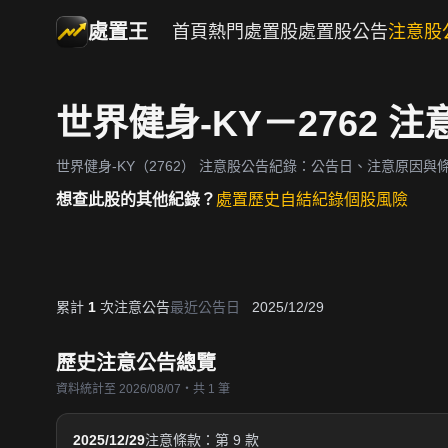
處置王
首頁
熱門處置股
處置股公告
注意股
世界健身-KY－2762 
世界健身-KY（2762）
注意股公告紀錄：公告日、注意原因與
想查此股的其他紀錄？
處置歷史
自結紀錄
個股風險
累計
1
次注意公告
最近公告日
2025/12/29
歷史注意公告總覽
資料統計至 2026/08/07・共 1 筆
2025/12/29
注意條款：第 9 款