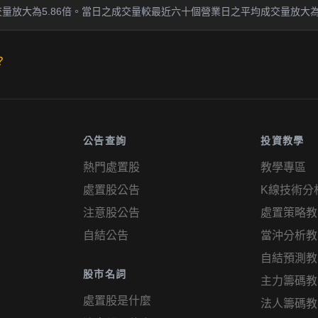
放大為5.86倍。當日之成交量較最近六十個營業日之平均成交量放大為 3
？
公告查詢
投資教學
熱門處置股
教學專區
處置股公告
K線技術分
注意股公告
處置策略教
自結公告
當沖分析教
自結預測教
股市名詞
主力籌碼教
處置股是什麼
法人籌碼教