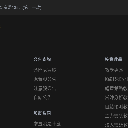
臺幣135元(第十一款)
？
公告查詢
投資教學
熱門處置股
教學專區
處置股公告
K線技術分
注意股公告
處置策略教
自結公告
當沖分析教
自結預測教
股市名詞
主力籌碼教
處置股是什麼
法人籌碼教