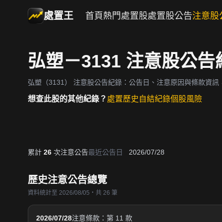
處置王
首頁
熱門處置股
處置股公告
注意股
弘塑－3131 注意股公告
弘塑（3131）
注意股公告紀錄：公告日、注意原因與條款資訊
想查此股的其他紀錄？
處置歷史
自結紀錄
個股風險
累計
26
次注意公告
最近公告日
2026/07/28
歷史注意公告總覽
資料統計至 2026/08/05・共 26 筆
2026/07/28
注意條款：第 11 款