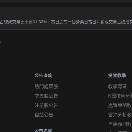
總成交量比率達61.33%，當日之前一個營業日當日沖銷成交量占總成交量
？
公告查詢
投資教學
熱門處置股
教學專區
處置股公告
K線技術分
注意股公告
處置策略教
自結公告
當沖分析教
自結預測教
股市名詞