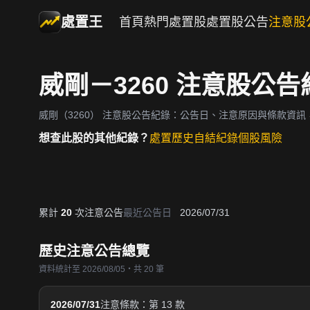
處置王
首頁
熱門處置股
處置股公告
注意股
威剛－3260 注意股公告
威剛（3260）
注意股公告紀錄：公告日、注意原因與條款資訊
想查此股的其他紀錄？
處置歷史
自結紀錄
個股風險
累計
20
次注意公告
最近公告日
2026/07/31
歷史注意公告總覽
資料統計至 2026/08/05・共 20 筆
2026/07/31
注意條款：第 13 款