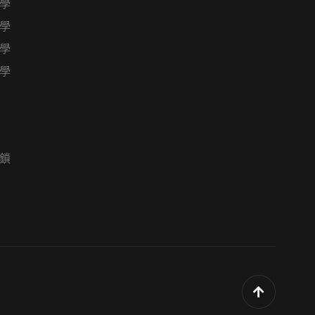
學
學
學
學
鎖
回頂端