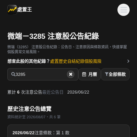
處置王
微端－3285 注意股公告紀錄
微端（3285）
注意股公告紀錄：公告日、注意原因與條款資訊，快速掌握
個股異常交易風險。
想查此股的其他紀錄？
處置歷史
自結紀錄
個股風險
3285
月曆
全部條款
累計
6
次注意公告
最近公告日
2026/06/22
歷史注意公告總覽
資料統計至 2026/08/07・共 6 筆
2026/06/22
注意條款：第 1 款