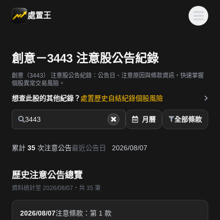
處置王
創意－3443 注意股公告紀錄
創意（3443）
注意股公告紀錄：公告日、注意原因與條款資訊，快速掌握
個股異常交易風險。
想查此股的其他紀錄？
處置歷史
自結紀錄
個股風險
3443
月曆
全部條款
累計
35
次注意公告
最近公告日
2026/08/07
歷史注意公告總覽
資料統計至 2026/08/07・共 35 筆
2026/08/07
注意條款：第 1 款