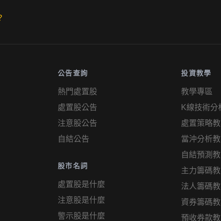
？
公告查詢
投資教學
熱門處置股
教學專區
處置股公告
K線技術分
注意股公告
處置策略教
自結公告
當沖分析教
自結預測教
股市名詞
主力籌碼教
處置股是什麼
法人籌碼教
注意股是什麼
資券籌碼教
警示股是什麼
預收券款教