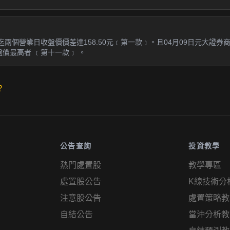
迄兩個營業日收盤價價差達158.50元﹝第一款﹞。且04月09日元大證券
盤價最高者 ﹝第十一款﹞ 。
？
公告查詢
投資教學
熱門處置股
教學專區
處置股公告
K線技術分
注意股公告
處置策略教
自結公告
當沖分析教