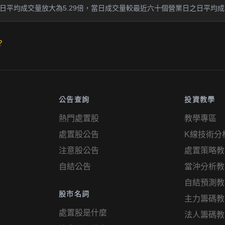
平均成交量放大為5.29倍，當日成交量較最近六十個營業日之日平均成交量
？
公告查詢
投資教學
熱門處置股
教學專區
處置股公告
K線技術分
注意股公告
處置策略教
自結公告
當沖分析教
自結預測教
股市名詞
主力籌碼教
處置股是什麼
法人籌碼教