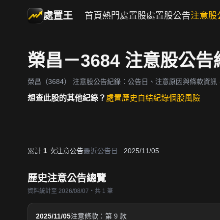
處置王
首頁
熱門處置股
處置股公告
注意股
榮昌－3684 注意股公告
榮昌（3684）
注意股公告紀錄：公告日、注意原因與條款資訊
想查此股的其他紀錄？
處置歷史
自結紀錄
個股風險
累計
1
次注意公告
最近公告日
2025/11/05
歷史注意公告總覽
資料統計至 2026/08/07・共 1 筆
2025/11/05
注意條款：第 9 款