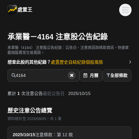
處置王
承業醫－4164 注意股公告紀錄
承業醫（4164）
注意股公告紀錄：公告日、注意原因與條款資訊，快速掌
握個股異常交易風險。
想查此股的其他紀錄？
處置歷史
自結紀錄
個股風險
4164
月曆
全部條款
累計
1
次注意公告
最近公告日
2025/10/15
歷史注意公告總覽
資料統計至 2026/08/05・共 1 筆
2025/10/15
注意條款：第 12 款