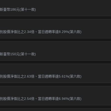
臺幣186元(第十一款)
別股價淨值比之2.34倍、當日週轉率達8.29%(第六款)
臺幣150元(第十一款)
別股價淨值比之2.63倍、當日週轉率達5.61%(第六款)
別股價淨值比之2.54倍、當日週轉率達6.94%(第六款)