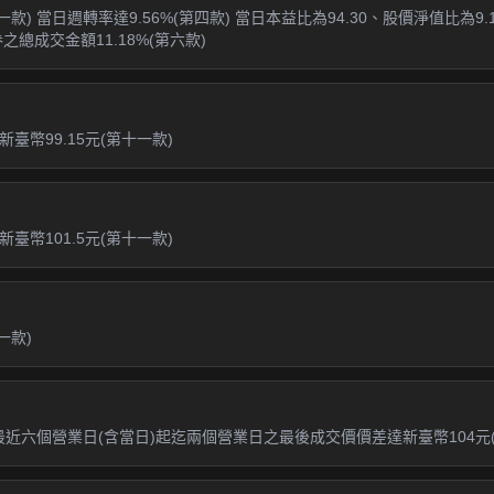
一款) 當日週轉率達9.56%(第四款) 當日本益比為94.30、股價淨值比為
總成交金額11.18%(第六款)
幣99.15元(第十一款)
幣101.5元(第十一款)
一款)
最近六個營業日(含當日)起迄兩個營業日之最後成交價價差達新臺幣104元(