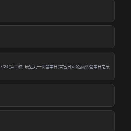
73%(第二款) 最近九十個營業日(含當日)起迄兩個營業日之最