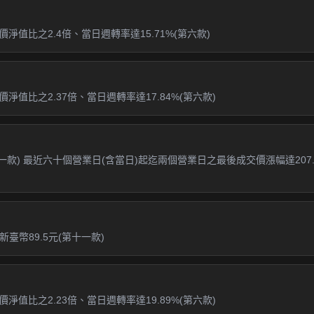
淨值比之2.4倍、當日週轉率達15.71%(第六款)
淨值比之2.37倍、當日週轉率達17.84%(第六款)
第一款) 最近六十個營業日(含當日)起迄兩個營業日之最後成交價漲幅達207.
幣89.5元(第十一款)
淨值比之2.23倍、當日週轉率達19.89%(第六款)