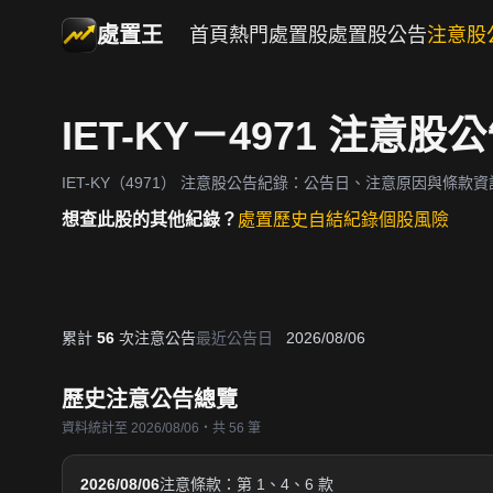
處置王
首頁
熱門處置股
處置股公告
注意股
IET-KY－4971 注意股
IET-KY（4971）
注意股公告紀錄：公告日、注意原因與條款資
想查此股的其他紀錄？
處置歷史
自結紀錄
個股風險
累計
56
次注意公告
最近公告日
2026/08/06
歷史注意公告總覽
資料統計至 2026/08/06・共 56 筆
2026/08/06
注意條款：第 1、4、6 款