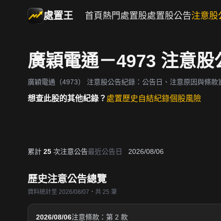
處置王
首頁
熱門處置股
處置股公告
注意股
廣穎電通－4973 注意
廣穎電通（4973）
注意股公告紀錄：公告日、注意原因與條款
想查此股的其他紀錄？
處置歷史
自結紀錄
個股風險
累計
25
次注意公告
最近公告日
2026/08/06
歷史注意公告總覽
資料統計至 2026/08/07・共 25 筆
2026/08/06
注意條款：第 2 款