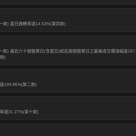
款) 當日週轉率達14.53%(第四款)
第一款) 最近六十個營業日(含當日)起迄兩個營業日之最後成交價漲幅達167
款)
99.86%(第二款)
達31.27%(第十款)