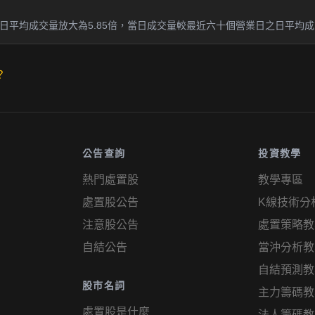
平均成交量放大為5.85倍，當日成交量較最近六十個營業日之日平均成交量
？
公告查詢
投資教學
熱門處置股
教學專區
處置股公告
K線技術分
注意股公告
處置策略教
自結公告
當沖分析教
自結預測教
股市名詞
主力籌碼教
處置股是什麼
法人籌碼教