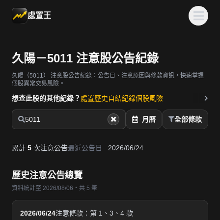
處置王
久陽－5011 注意股公告紀錄
久陽（5011）
注意股公告紀錄：公告日、注意原因與條款資訊，快速掌握
個股異常交易風險。
想查此股的其他紀錄？
處置歷史
自結紀錄
個股風險
5011
月曆
全部條款
累計
5
次注意公告
最近公告日
2026/06/24
歷史注意公告總覽
資料統計至 2026/08/06・共 5 筆
2026/06/24
注意條款：第 1、3、4 款