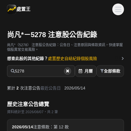
處置王
尚凡*－5278 注意股公告紀錄
尚凡*（5278）
注意股公告紀錄：公告日、注意原因與條款資訊，快速掌握
個股異常交易風險。
想查此股的其他紀錄？
處置歷史
自結紀錄
個股風險
5278
月曆
全部條款
累計
2
次注意公告
最近公告日
2026/05/14
歷史注意公告總覽
資料統計至 2026/08/07・共 2 筆
2026/05/14
注意條款：第 12 款