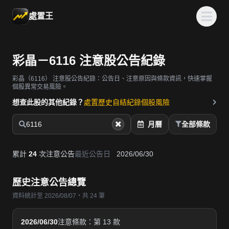
處置王
彩晶－6116 注意股公告紀錄
彩晶（6116）
注意股公告紀錄：公告日、注意原因與條款資訊，快速掌握
個股異常交易風險。
想查此股的其他紀錄？
處置歷史
自結紀錄
個股風險
6116
月曆
全部條款
累計
24
次注意公告
最近公告日
2026/06/30
歷史注意公告總覽
資料統計至 2026/08/07・共 24 筆
2026/06/30
注意條款：第 13 款