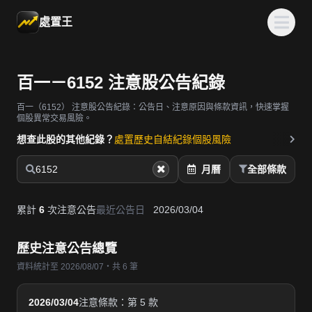
處置王
百一－6152 注意股公告紀錄
百一（6152）
注意股公告紀錄：公告日、注意原因與條款資訊，快速掌握
個股異常交易風險。
想查此股的其他紀錄？
處置歷史
自結紀錄
個股風險
6152
月曆
全部條款
累計
6
次注意公告
最近公告日
2026/03/04
歷史注意公告總覽
資料統計至 2026/08/07・共 6 筆
2026/03/04
注意條款：第 5 款