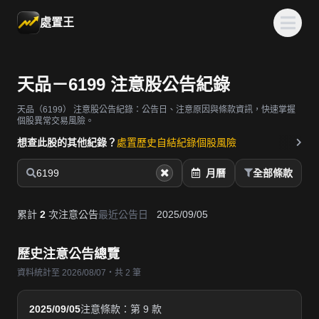
處置王
天品－6199 注意股公告紀錄
天品（6199）
注意股公告紀錄：公告日、注意原因與條款資訊，快速掌握
個股異常交易風險。
想查此股的其他紀錄？
處置歷史
自結紀錄
個股風險
6199
月曆
全部條款
累計
2
次注意公告
最近公告日
2025/09/05
歷史注意公告總覽
資料統計至 2026/08/07・共 2 筆
2025/09/05
注意條款：第 9 款