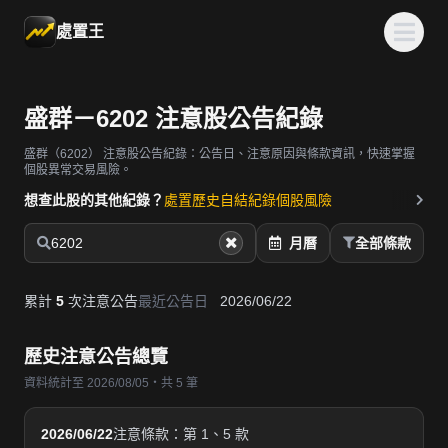
處置王
盛群－6202 注意股公告紀錄
盛群（6202）
注意股公告紀錄：公告日、注意原因與條款資訊，快速掌握
個股異常交易風險。
想查此股的其他紀錄？
處置歷史
自結紀錄
個股風險
6202
月曆
全部條款
累計
5
次注意公告
最近公告日
2026/06/22
歷史注意公告總覽
資料統計至 2026/08/05・共 5 筆
2026/06/22
注意條款：第 1、5 款