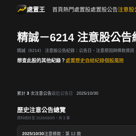
處置王
首頁
熱門處置股
處置股公告
注意股
精誠－6214 注意股公告
精誠（6214）
注意股公告紀錄：公告日、注意原因與條款資訊
想查此股的其他紀錄？
處置歷史
自結紀錄
個股風險
累計
3
次注意公告
最近公告日
2025/10/30
歷史注意公告總覽
資料統計至 2026/08/05・共 3 筆
2025/10/30
注意條款：第 12 款