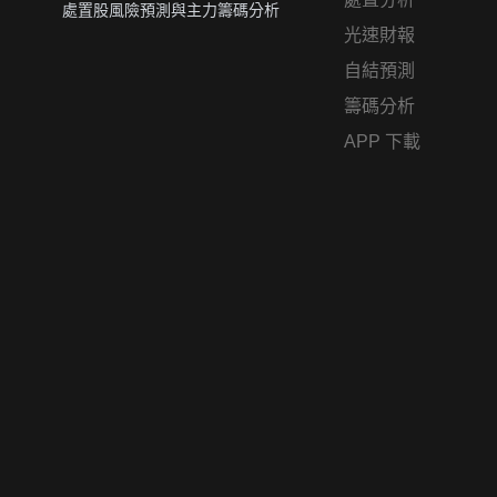
處置股風險預測與主力籌碼分析
光速財報
自結預測
籌碼分析
APP 下載