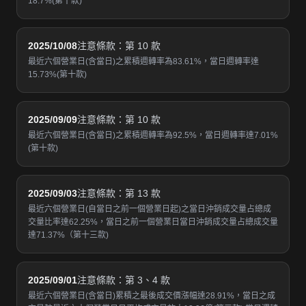
18.7%(第十款)
2025/10/08
注意條款：第 10 款
最近六個營業日(含當日)之累積週轉率為83.61%，當日週轉率達
15.73%(第十款)
2025/09/09
注意條款：第 10 款
最近六個營業日(含當日)之累積週轉率為92.5%，當日週轉率達7.01%
(第十款)
2025/09/03
注意條款：第 13 款
最近六個營業日(自當日之前一個營業日起)之當日沖銷成交量占總成
交量比率達62.25%，當日之前一個營業日當日沖銷成交量占總成交量
達71.37%（第十三款)
2025/09/01
注意條款：第 3、4 款
最近六個營業日(含當日)累積之最後成交價漲幅達28.91%，當日之成