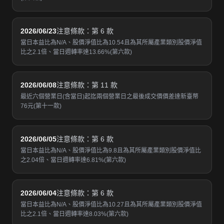
2026/06/23
注意條款：第 6 款
當日本益比為N/A、股價淨值比為10.54且為其所屬產業類別股價淨值
比之2.1倍、當日週轉率達13.66%(第六款)
2026/06/08
注意條款：第 11 款
最近六個營業日(含當日)起迄兩個營業日之最後成交價價差達新臺幣
76元(第十一款)
2026/06/05
注意條款：第 6 款
當日本益比為N/A、股價淨值比為9.8且為其所屬產業類別股價淨值比
之2.04倍、當日週轉率達6.81%(第六款)
2026/06/04
注意條款：第 6 款
當日本益比為N/A、股價淨值比為10.27且為其所屬產業類別股價淨值
比之2.1倍、當日週轉率達8.03%(第六款)