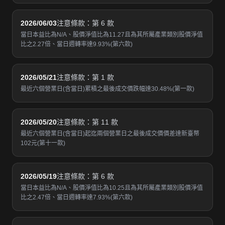
2026/06/03
注意條款：第 6 款
當日本益比為N/A、股價淨值比為11.27且為其所屬產業類別股價淨值
比之2.27倍、當日週轉率達9.93%(第六款)
2026/05/21
注意條款：第 1 款
最近六個營業日(含當日)累積之最後成交價跌幅達30.48%(第一款)
2026/05/20
注意條款：第 11 款
最近六個營業日(含當日)起迄兩個營業日之最後成交價價差達新臺幣
102元(第十一款)
2026/05/19
注意條款：第 6 款
當日本益比為N/A、股價淨值比為10.25且為其所屬產業類別股價淨值
比之2.47倍、當日週轉率達7.93%(第六款)