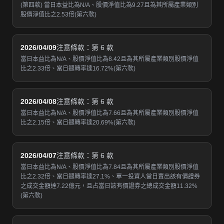
(第四款) 當日本益比為N/A、股價淨值比為9.27且為其所屬產業類別
股價淨值比之2.53倍(第六款)
2026/04/09
注意條款：第 6 款
當日本益比為N/A、股價淨值比為8.42且為其所屬產業類別股價淨值
比之2.33倍、當日週轉率達16.72%(第六款)
2026/04/08
注意條款：第 6 款
當日本益比為N/A、股價淨值比為7.66且為其所屬產業類別股價淨值
比之2.15倍、當日週轉率達20.69%(第六款)
2026/04/07
注意條款：第 6 款
當日本益比為N/A、股價淨值比為7.84且為其所屬產業類別股價淨值
比之2.32倍、當日週轉率達27.1%、單一投資人當日賣出該有價證券
之成交金額達7.22億元，且占當日該有價證券之總成交金額11.32%
(第六款)