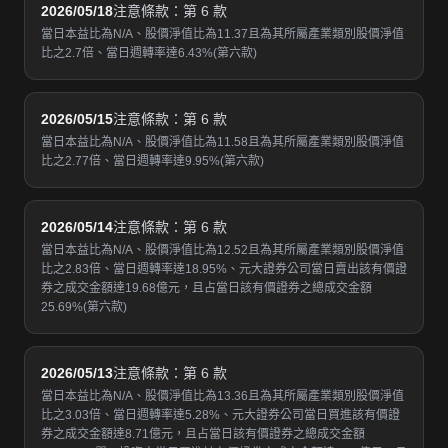
2026/05/18
注意條款：第 6 款
當日本益比為N/A、股價淨值比為11.37且為其所屬產業類別股價淨值
比之2.7倍、當日週轉率達6.43%(第六款)
2026/05/15
注意條款：第 6 款
當日本益比為N/A、股價淨值比為11.58且為其所屬產業類別股價淨值
比之2.77倍、當日週轉率達9.95%(第六款)
2026/05/14
注意條款：第 6 款
當日本益比為N/A、股價淨值比為12.52且為其所屬產業類別股價淨值
比之2.83倍、當日週轉率達18.95%、元大證券公司當日賣出該有價證
券之成交金額達19.68億元，且占當日該有價證券之總成交金額
25.69%(第六款)
2026/05/13
注意條款：第 6 款
當日本益比為N/A、股價淨值比為13.36且為其所屬產業類別股價淨值
比之3.03倍、當日週轉率達5.28%、元大證券公司當日買進該有價證
券之成交金額達8.71億元，且占當日該有價證券之總成交金額