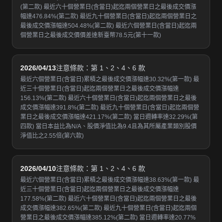
(第二款) 最近六十個營業日(含當日)起迄兩個營業日之最後成交價漲
幅達476.84%(第二款) 最近九十個營業日(含當日)起迄兩個營業日之
最後成交價漲幅達504.48%(第二款) 最近六個營業日(含當日)起迄兩
個營業日之最後成交價價差達新臺幣78.5元(第十一款)
2026/04/13
注意條款：第 1、2、4、6 款
最近六個營業日(含當日)累積之最後成交價漲幅達30.32%(第一款) 最
近三十個營業日(含當日)起迄兩個營業日之最後成交價漲幅達
156.13%(第二款) 最近六十個營業日(含當日)起迄兩個營業日之最後
成交價漲幅達391.8%(第二款) 最近九十個營業日(含當日)起迄兩個營
業日之最後成交價漲幅達421.17%(第二款) 當日週轉率達32.29%(第
四款) 當日本益比為N/A、股價淨值比為9.4且為其所屬產業類別股價
淨值比之2.55倍(第六款)
2026/04/10
注意條款：第 1、2、4、6 款
最近六個營業日(含當日)累積之最後成交價漲幅達38.63%(第一款) 最
近三十個營業日(含當日)起迄兩個營業日之最後成交價漲幅達
177.58%(第二款) 最近六十個營業日(含當日)起迄兩個營業日之最後
成交價漲幅達382.65%(第二款) 最近九十個營業日(含當日)起迄兩個
營業日之最後成交價漲幅達385.12%(第二款) 當日週轉率達20.77%