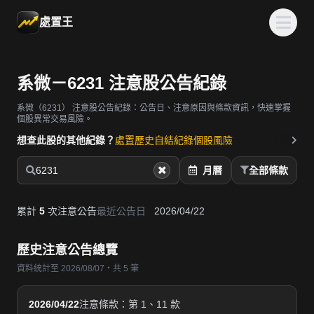
處置王
系微－6231 注意股公告紀錄
系微（6231）
注意股公告紀錄：公告日、注意原因與條款資訊，快速掌握
個股異常交易風險。
想查此股的其他紀錄？
處置歷史
自結紀錄
個股風險
6231
月曆
全部條款
累計
5
次注意公告
最近公告日
2026/04/22
歷史注意公告總覽
資料統計至 2026/08/07・共 5 筆
2026/04/22
注意條款：第 1、11 款