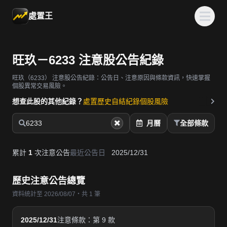
處置王
旺玖－6233 注意股公告紀錄
旺玖（6233）
注意股公告紀錄：公告日、注意原因與條款資訊，快速掌握
個股異常交易風險。
想查此股的其他紀錄？
處置歷史
自結紀錄
個股風險
6233
月曆
全部條款
累計
1
次注意公告
最近公告日
2025/12/31
歷史注意公告總覽
資料統計至 2026/08/07・共 1 筆
2025/12/31
注意條款：第 9 款