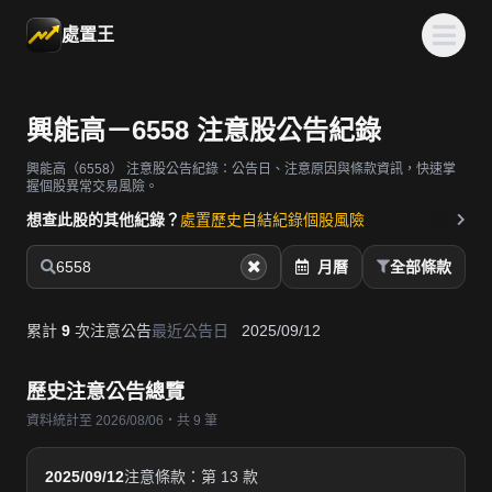
處置王
興能高－6558 注意股公告紀錄
興能高（6558）
注意股公告紀錄：公告日、注意原因與條款資訊，快速掌
握個股異常交易風險。
想查此股的其他紀錄？
處置歷史
自結紀錄
個股風險
6558
月曆
全部條款
累計
9
次注意公告
最近公告日
2025/09/12
歷史注意公告總覽
資料統計至 2026/08/06・共 9 筆
2025/09/12
注意條款：第 13 款