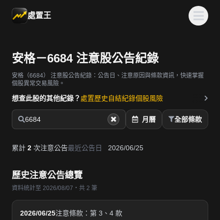
處置王
安格－6684 注意股公告紀錄
安格（6684）
注意股公告紀錄：公告日、注意原因與條款資訊，快速掌握
個股異常交易風險。
想查此股的其他紀錄？
處置歷史
自結紀錄
個股風險
6684
月曆
全部條款
累計
2
次注意公告
最近公告日
2026/06/25
歷史注意公告總覽
資料統計至 2026/08/07・共 2 筆
2026/06/25
注意條款：第 3、4 款