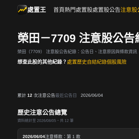
處置王
首頁
熱門處置股
處置股公告
注意股
榮田－7709 注意股公告
榮田（7709）
注意股公告紀錄：公告日、注意原因與條款資訊
想查此股的其他紀錄？
處置歷史
自結紀錄
個股風險
累計
12
次注意公告
最近公告日
2026/06/04
歷史注意公告總覽
資料統計至 2026/08/05・共 12 筆
2026/06/04
注意條款：第 1 款