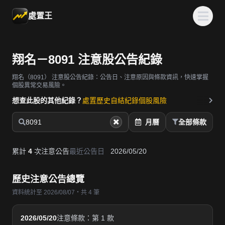
處置王
翔名－8091 注意股公告紀錄
翔名（8091）
注意股公告紀錄：公告日、注意原因與條款資訊，快速掌握
個股異常交易風險。
想查此股的其他紀錄？
處置歷史
自結紀錄
個股風險
8091
月曆
全部條款
累計
4
次注意公告
最近公告日
2026/05/20
歷史注意公告總覽
資料統計至 2026/08/07・共 4 筆
2026/05/20
注意條款：第 1 款