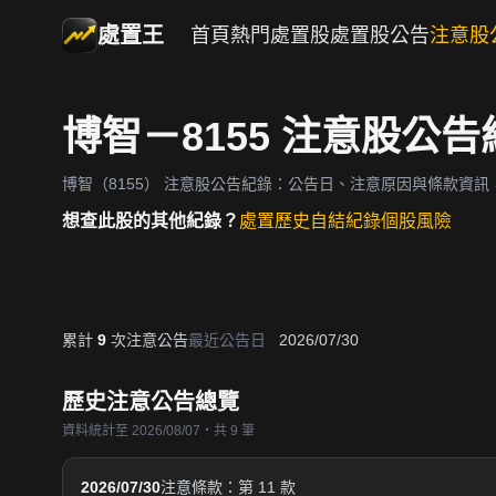
處置王
首頁
熱門處置股
處置股公告
注意股
博智－8155 注意股公告
博智（8155）
注意股公告紀錄：公告日、注意原因與條款資訊
想查此股的其他紀錄？
處置歷史
自結紀錄
個股風險
累計
9
次注意公告
最近公告日
2026/07/30
歷史注意公告總覽
資料統計至 2026/08/07・共 9 筆
2026/07/30
注意條款：第 11 款