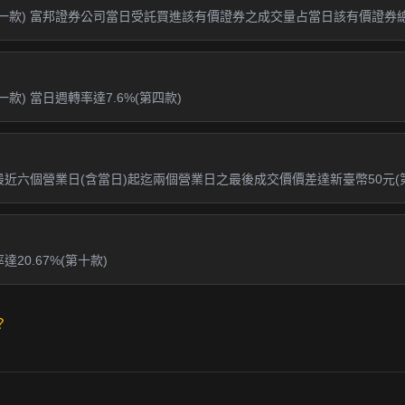
第一款) 富邦證券公司當日受託買進該有價證券之成交量占當日該有價證券總成
款) 當日週轉率達7.6%(第四款)
且最近六個營業日(含當日)起迄兩個營業日之最後成交價價差達新臺幣50元(
20.67%(第十款)
？