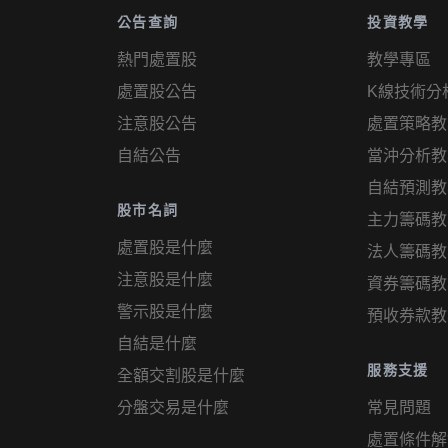
公告查詢
投資教學
熱門處置股
教學專區
處置股公告
K線技術分
注意股公告
處置策略教
自結公告
當沖分析教
自結預測教
股市名詞
主力籌碼教
處置股是什麼
法人籌碼教
注意股是什麼
資券籌碼教
警示股是什麼
預收券款教
自結是什麼
服務支援
全額交割股是什麼
分盤交易是什麼
常見問題
處置條件解