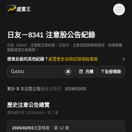
處置王
日友－8341 注意股公告紀錄
日友（8341）
注意股公告紀錄：公告日、注意原因與條款資訊，快速掌握
個股異常交易風險。
想查此股的其他紀錄？
處置歷史
自結紀錄
個股風險
8341
月曆
全部條款
累計
3
次注意公告
最近公告日
2026/02/03
歷史注意公告總覽
資料統計至 2026/08/06・共 3 筆
2026/02/03
注意條款：第 12 款