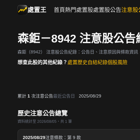
處置王
首頁
熱門處置股
處置股公告
注意股
森鉅－8942 注意股公告
森鉅（8942）
注意股公告紀錄：公告日、注意原因與條款資訊
想查此股的其他紀錄？
處置歷史
自結紀錄
個股風險
累計
1
次注意公告
最近公告日
2025/08/29
歷史注意公告總覽
資料統計至 2026/08/05・共 1 筆
2025/08/29
注意條款：第 9 款