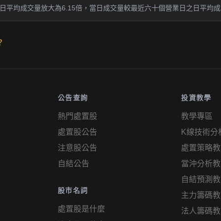
平均成交量放大為6.15倍，當日成交量較最近六十個營業日之日平均成交量
？
公告查詢
投資教學
熱門處置股
教學專區
處置股公告
K線技術分
注意股公告
處置策略教
自結公告
當沖分析教
自結預測教
股市名詞
主力籌碼教
處置股是什麼
法人籌碼教