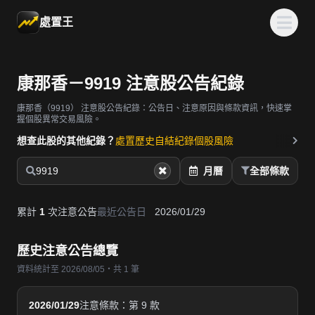
處置王
康那香－9919 注意股公告紀錄
康那香（9919）
注意股公告紀錄：公告日、注意原因與條款資訊，快速掌
握個股異常交易風險。
想查此股的其他紀錄？
處置歷史
自結紀錄
個股風險
9919
月曆
全部條款
累計
1
次注意公告
最近公告日
2026/01/29
歷史注意公告總覽
資料統計至 2026/08/05・共 1 筆
2026/01/29
注意條款：第 9 款